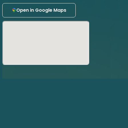
【会場】
Open in Google Maps
ばぐちか
東京都渋谷区桜丘町１６−１２ 桜丘フロントビル B1F
【チケット】
劇場観覧 前売券 1,500円
劇場観覧 当日券 2,000円（会場にて販売）
小学生以下 前売券 1,000円
小学生以下 当日券 1,500円（会場にて販売）
【当日の受付方法】
QRコードをご入場の際にご準備下さい。
【ご注意】
・録画、録音等の行為は禁止させて頂きます。
・お客様都合によるお申込み後のキャンセルおよび返金はお
・やむを得ない事情により、出演者、内容等が変更となる場
・公演当日は購入チケットの整理番号順にご案内いたします