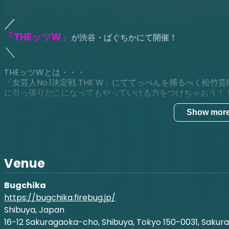
／
「THEッツW」
が渋谷・ばぐちかにて開催！
＼
THEッツWとは・・・
「女芸人No.1決定戦 THE W」にててっぺんを捕るべく松
に引っ張りだこになってもやっていける力をつけちゃおう！
Show mor
【日時】
7
月24日
(
日
) 12:45
開場／
13:00
開演
【出演者】
せつこ
Venue
ベルサイユ
大納言光子
Bugchika
坊あかね
https://bugchika.firebug.jp/
ほなほなみ
Shibuya, Japan
じゅるり
（※大吟嬢はスケジュールの都合にて休演となります）
16-12 Sakuragaoka-cho, Shibuya, Tokyo 150-0031, Sakura