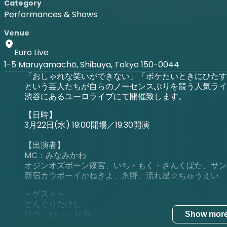
Category
Performances & Shows
Venue
Euro Live
1-5 Maruyamachō, Shibuya, Tokyo 150-0044
「おしゃれな笑いができない」「ボケたいときにひたす
という芸人たちが自らのノーセンスぶりを競う人気ライ
渋谷にあるユーロライブにて開催致します。
【日時】
3月22日(水) 19:00開場／19:30開演
【出演者】
MC：みなみかわ
オジンオズボーン篠宮、いち・もく・さんくぼた、サン
新宿カウボーイかねき
よ
、永野、流れ星☆ちゅうえい
～ゲスト～
どんぐりたけし
ひつじねいり 松村
Show mor