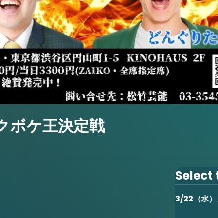
ークボケ王決定戦
Select 
3/22（