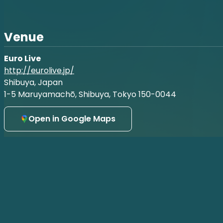
【チケット】
全席指定席となります。
・劇場観覧 前売券 2,800円
Venue
・劇場観覧 当日券 3,300円
※公演当日会場にて、開場後に販売いたします。
※前売券完売時は当日券の販売はございません。
Euro Live
※オンライン配信はございません。
http://eurolive.jp/
Shibuya, Japan
【会場】
1-5 Maruyamachō, Shibuya, Tokyo 150-0044
ユーロライブ
（東京都渋谷区円山町1-5 KINOHAUS 2F）
Open in Google Maps
【ご注意】
・やむを得ない事情により、出演者・内容等が変更とな
・お客様都合によるお申込み後のキャンセルおよび返金
●劇場観覧について
・ご入場時に「QRコード」をご準備ください。
・公演当日は開場時間より整理番号順にご入場、全席自
※開場後は整理番号順ではなく先着順でご案内いたしま
※到着が遅くなられた場合、グループのお客様はお席が
・許可のない写真撮影、録画、録音等の行為は禁止とさ