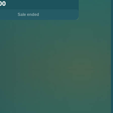
00
Sale ended