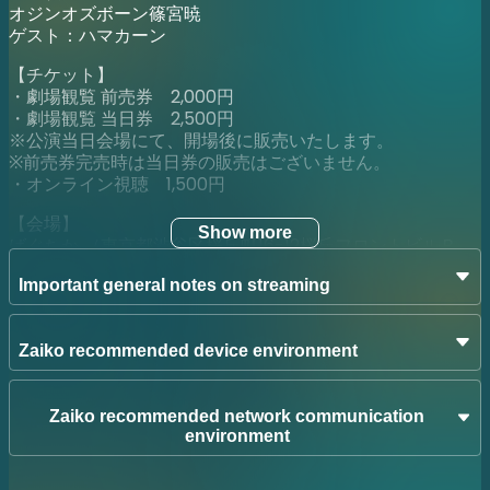
オジンオズボーン篠宮暁
ゲスト：ハマカーン
【チケット】
・劇場観覧 前売券 2,000円
・劇場観覧 当日券 2,500円
※公演当日会場にて、開場後に販売いたします。
※前売券完売時は当日券の販売はございません。
・オンライン視聴 1,500円
【会場】
Show more
ばぐちか （東京都渋谷区桜丘町16-12桜丘フロントビルＢ
１）
Important general notes on streaming
【ご注意】
・やむを得ない事情により、出演者・内容等が変更となる場
Zaiko recommended device environment
合がございます。予めご了承ください。
・お客様都合によるお申込み後のキャンセルおよび返金はお
受けしておりません。
Zaiko recommended network communication
・劇場観覧について ・ご入場時に「QRコード」をご準備く
environment
ださい。
・公演当日は開場時間より整理番号順にご入場、全席自由席
とさせていただきます。