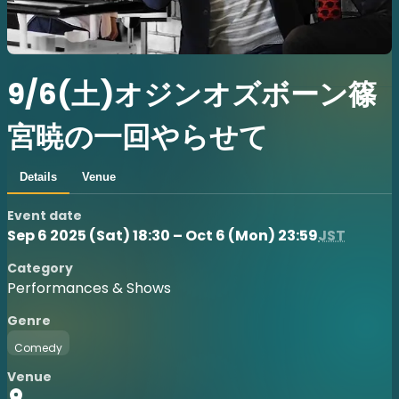
9/6(土)オジンオズボーン篠
宮暁の一回やらせて
Details
Venue
Event date
Sep 6 2025 (Sat) 18:30 – Oct 6 (Mon) 23:59
JST
Category
Performances & Shows
Genre
Comedy
Venue