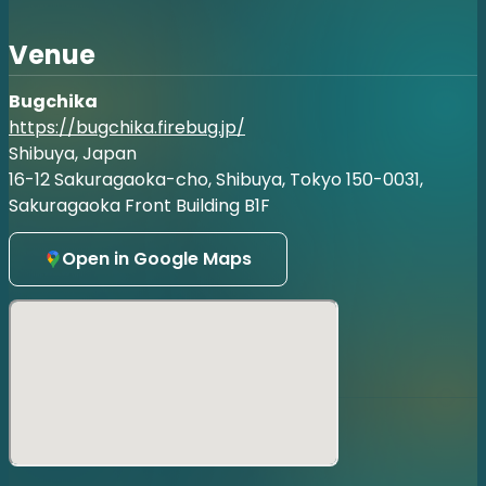
※開場後は整理番号順ではなく先着順でご案内いたします。
※到着が遅くなられた場合、グループのお客様はお席が離れ
Venue
る場合がございます。
・許可のない写真撮影、録画、録音等の行為は禁止とさせて
Bugchika
いただきます。
・会場内での飲食は禁止とさせていただきます。
https://bugchika.firebug.jp/
・未就学児童のご入場をご遠慮いただいております。
Shibuya, Japan
・オンライン配信について ・視聴用リンクはご購入者様の
16-12 Sakuragaoka-cho, Shibuya, Tokyo 150-0031,
みのご利用をお願いいたします。
Sakuragaoka Front Building B1F
・お客様ご自身のスマートフォン、タブレット端末、パソコ
ンなどでご視聴ください。
・お客様の電波状況やご視聴環境により接続できなかった場
Open in Google Maps
合の払い戻し等はございませんので、予め通信環境のご確認
をお願いいたします。
・オンライン視聴に関わる通信料金はお客様のご負担となり
ます。