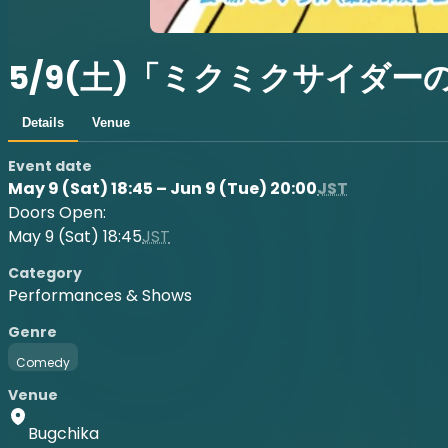
5/9(土)「ミクミクサイダー
Details
Venue
Event date
May 9 (Sat) 18:45 – Jun 9 (Tue) 20:00
JST
Doors Open:
May 9 (Sat) 18:45
JST
Category
Performances & Shows
Genre
Comedy
Venue
Bugchika