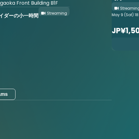
gaoka Front Building B1F
Streamin
Streaming
May 9 (Sat) 18
サイダーの小一時間
JP¥1,5
eams