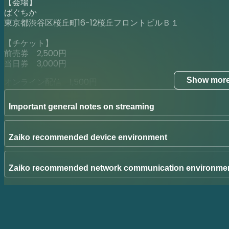
【会場】
ばぐちか
東京都渋谷区桜丘町16-12桜丘フロントビルＢ１
【チケット】
前売券 2,500円
当日券 3,000円
Show mor
オンライン配信 1,500円
※前売券完売時は当日券の販売はございません。
※全席指定席になります。
Important general notes on streaming
【出演者】
森本サイダー
Zaiko recommended device environment
河邑ミク
【ご注意】
Zaiko recommended network communication environme
・やむを得ない事情により、出演者・内容等が変更となる場
・お客様都合によるお申込み後のキャンセルおよび返金はお
●劇場観覧について
・ご入場時に「QRコード」をご準備ください。
・公演当日は開場時間より先着順にご入場、全席指定席とさ
Venue
・許可のない写真撮影、録画、録音等の行為は禁止とさせて