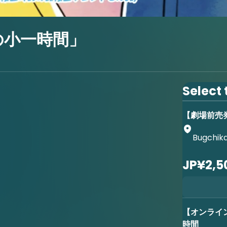
の小一時間」
Select 
【劇場前売
Bugchik
JP¥2,5
【オンライ
時間