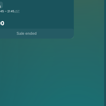
g
:45 – 21:45
JST
00
Sale ended