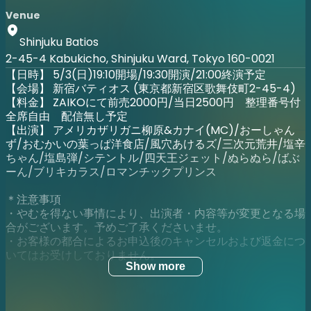
Venue
Shinjuku Batios
2-45-4 Kabukicho, Shinjuku Ward, Tokyo 160-0021
【日時】 5/3(日)19:10開場/19:30開演/21:00終演予定
【会場】 新宿バティオス (東京都新宿区歌舞伎町2-45-4)
【料金】 ZAIKOにて前売2000円/当日2500円 整理番号付
全席自由 配信無し予定
【出演】 アメリカザリガニ柳原&カナイ(MC)/おーしゃん
ず/おむかいの葉っぱ洋食店/風穴あけるズ/三次元荒井/塩辛
ちゃん/塩島弾/シテントル/四天王ジェット/ぬらぬら/ばぶ
ーん/ブリキカラス/ロマンチックプリンス
＊注意事項
・やむを得ない事情により、出演者・内容等が変更となる場
合がございます。予めご了承くださいませ。
・お客様の都合によるお申込後のキャンセルおよび返金につ
いてはお受けしておりません。
Show more
●劇場観覧について
・ご入場時にZAIKOのQRコードをご準備ください。