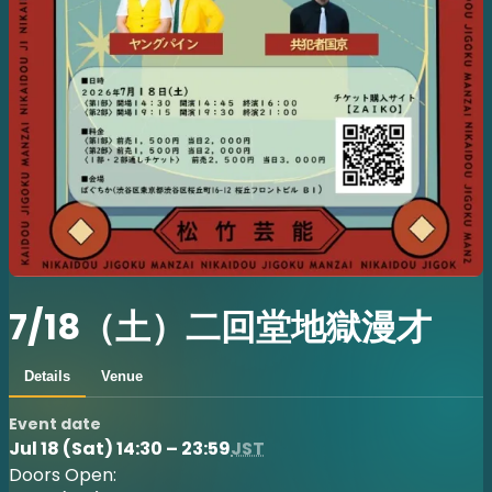
7/18（土）二回堂地獄漫才
Details
Venue
Event date
Jul 18 (Sat) 14:30 – 23:59
JST
Doors Open: