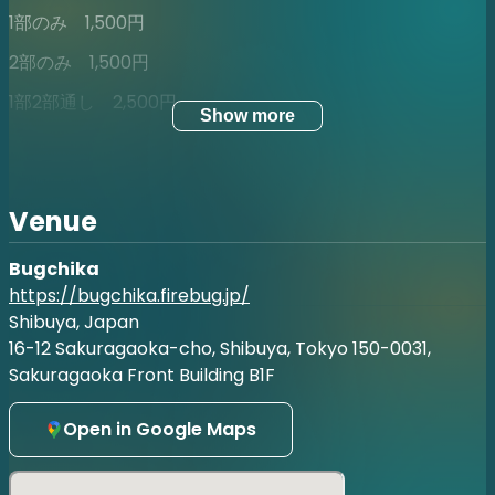
1部のみ 1,500円
2部のみ 1,500円
1部2部通し 2,500円
Show more
※当日券は、公演当日会場にて開場後に販売いたします。
※前売券完売時は当日券の販売はございません。
Venue
【会場】
ばぐちか（東京都渋谷区桜丘１６-１２ 桜丘フロントビル
Bugchika
B1F）
https://bugchika.firebug.jp/
Shibuya, Japan
【ご注意】
16-12 Sakuragaoka-cho, Shibuya, Tokyo 150-0031,
・やむを得ない事情により、出演者・内容等が変更となる場
Sakuragaoka Front Building B1F
合がございます。予めご了承ください。
・お客様都合によるお申込み後のキャンセルおよび返金はお
受けしておりません。
Open in Google Maps
●劇場観覧について
・ご入場時に「QRコード」をご準備ください。